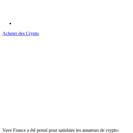
Acheter des Crypto
Vave France a été pensé pour satisfaire les amateurs de crypto-