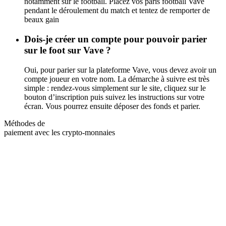
notamment sur le football. Placez vos paris football Vave
pendant le déroulement du match et tentez de remporter de
beaux gain
Dois-je créer un compte pour pouvoir parier
sur le foot sur Vave ?
Oui, pour parier sur la plateforme Vave, vous devez avoir un
compte joueur en votre nom. La démarche à suivre est très
simple : rendez-vous simplement sur le site, cliquez sur le
bouton d’inscription puis suivez les instructions sur votre
écran. Vous pourrez ensuite déposer des fonds et parier.
Méthodes de
paiement avec les crypto-monnaies