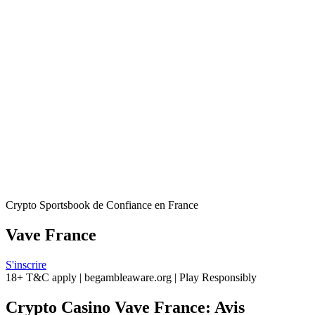
Crypto Sportsbook de Confiance en France
Vave France
S'inscrire
18+ T&C apply | begambleaware.org | Play Responsibly
Crypto Casino Vave France: Avis