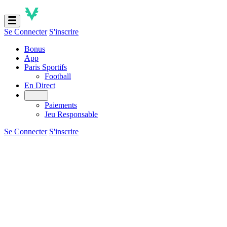
Se Connecter
S'inscrire
Bonus
App
Paris Sportifs
Football
En Direct
Paiements
Jeu Responsable
Se Connecter
S'inscrire