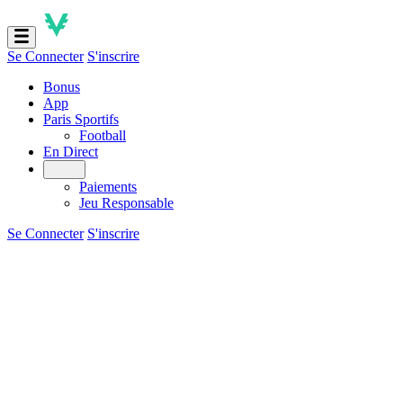
Se Connecter
S'inscrire
Bonus
App
Paris Sportifs
Football
En Direct
Paiements
Jeu Responsable
Se Connecter
S'inscrire